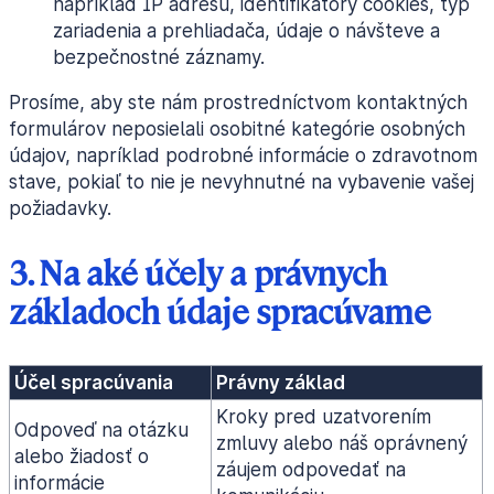
napríklad IP adresu, identifikátory cookies, typ
zariadenia a prehliadača, údaje o návšteve a
bezpečnostné záznamy.
Prosíme, aby ste nám prostredníctvom kontaktných
formulárov neposielali osobitné kategórie osobných
údajov, napríklad podrobné informácie o zdravotnom
stave, pokiaľ to nie je nevyhnutné na vybavenie vašej
požiadavky.
3. Na aké účely a právnych
základoch údaje spracúvame
Účel spracúvania
Právny základ
Kroky pred uzatvorením
Odpoveď na otázku
zmluvy alebo náš oprávnený
alebo žiadosť o
záujem odpovedať na
informácie