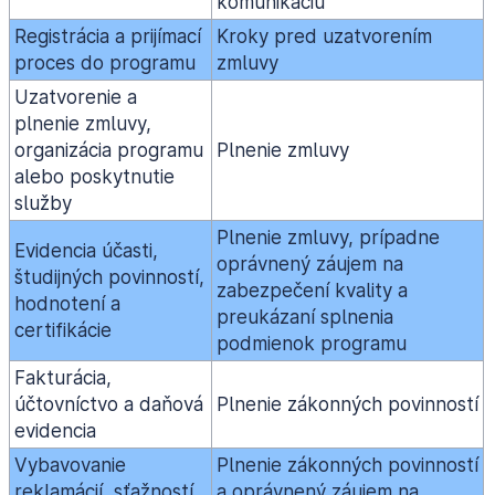
komunikáciu
Registrácia a prijímací
Kroky pred uzatvorením
proces do programu
zmluvy
Uzatvorenie a
plnenie zmluvy,
organizácia programu
Plnenie zmluvy
alebo poskytnutie
služby
Plnenie zmluvy, prípadne
Evidencia účasti,
oprávnený záujem na
študijných povinností,
zabezpečení kvality a
hodnotení a
preukázaní splnenia
certifikácie
podmienok programu
Fakturácia,
účtovníctvo a daňová
Plnenie zákonných povinností
evidencia
Vybavovanie
Plnenie zákonných povinností
reklamácií, sťažností
a oprávnený záujem na